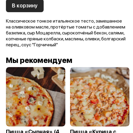
В корзину
Классическое тонкое итальянское тесто, замешанное
на оливковом масле, протёртые томаты с добавлением
базилика, сыр Моцарелла, сырокопчёный бекон, салями,
копченые пряные колбаски, маслины, оливки, болгарский
перец, соус "Горчичный"
Мы рекомендуем
Пицца «Сырная» (4
Пицца «Курица с