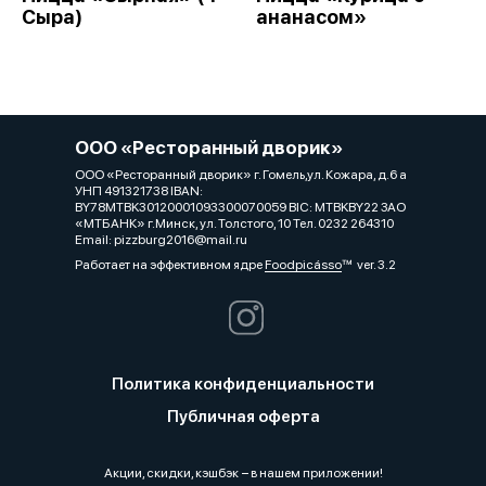
Сыра)
ананасом»
ООО «Ресторанный дворик»
ООО «Ресторанный дворик» г. Гомель,ул. Кожара, д.6 а
УНП 491321738 IBAN:
BY78MTBK30120001093300070059 BIC: MTBKBY22 ЗАО
«МТБАНК» г.Минск, ул. Толстого, 10 Тел. 0232 264310
Email: pizzburg2016@mail.ru
Работает на эффективном ядре
Foodpicásso
ver. 3.2
Политика конфиденциальности
Публичная оферта
Акции, скидки, кэшбэк − в нашем приложении!