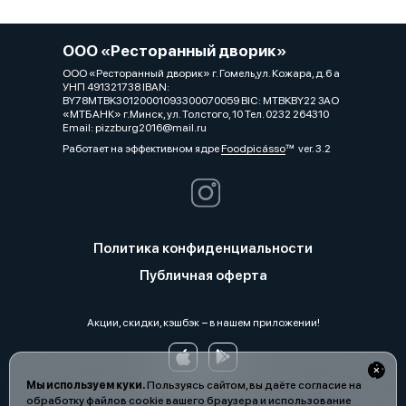
ООО «Ресторанный дворик»
ООО «Ресторанный дворик» г. Гомель,ул. Кожара, д.6 а
УНП 491321738 IBAN:
BY78MTBK30120001093300070059 BIC: MTBKBY22 ЗАО
«МТБАНК» г.Минск, ул. Толстого, 10 Тел. 0232 264310
Email: pizzburg2016@mail.ru
Работает на эффективном ядре
Foodpicásso
ver. 3.2
Политика конфиденциальности
Публичная оферта
Акции, скидки, кэшбэк − в нашем приложении!
Мы используем куки.
Пользуясь сайтом, вы даёте согласие на
обработку файлов cookie вашего браузера и использование