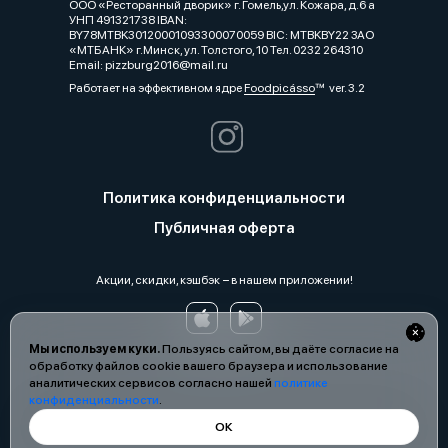
ООО «Ресторанный дворик» г. Гомель,ул. Кожара, д.6 а
УНП 491321738 IBAN:
BY78MTBK30120001093300070059 BIC: MTBKBY22 ЗАО
«МТБАНК» г.Минск, ул. Толстого, 10 Тел. 0232 264310
Email: pizzburg2016@mail.ru
Работает на эффективном ядре
Foodpicásso
ver. 3.2
Политика конфиденциальности
Публичная оферта
Акции, скидки, кэшбэк − в нашем приложении!
Мы используем куки.
Пользуясь сайтом, вы даёте согласие на
обработку файлов cookie вашего браузера и использование
аналитических сервисов согласно нашей
политике
конфиденциальности
.
ОК