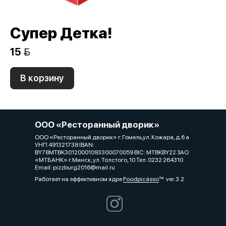
Супер Детка!
15 
В корзину
ООО «Ресторанный дворик»
ООО «Ресторанный дворик» г. Гомель,ул. Кожара, д.6 а
УНП 491321738 IBAN:
BY78MTBK30120001093300070059 BIC: MTBKBY22 ЗАО
«МТБАНК» г.Минск, ул. Толстого, 10 Тел. 0232 264310
Email: pizzburg2016@mail.ru
Работает на эффективном ядре
Foodpicásso
ver. 3.2