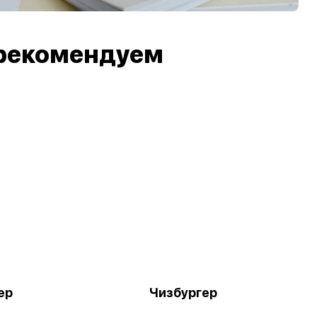
рекомендуем
ер
Чизбургер