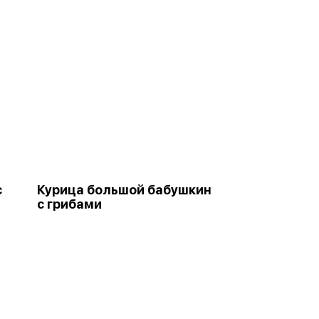
с
Курица большой бабушкин
с грибами