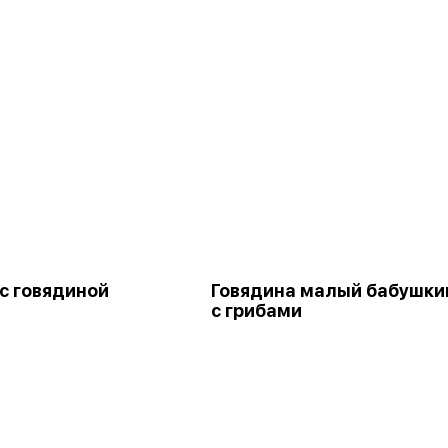
с говядиной
Говядина малый бабушки
с грибами