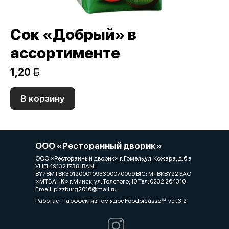
Сок «Добрый» в
ассортименте
1,20 
В корзину
ООО «Ресторанный дворик»
ООО «Ресторанный дворик» г. Гомель,ул. Кожара, д.6 а
УНП 491321738 IBAN:
BY78MTBK30120001093300070059 BIC: MTBKBY22 ЗАО
«МТБАНК» г.Минск, ул. Толстого, 10 Тел. 0232 264310
Email: pizzburg2016@mail.ru
Работает на эффективном ядре
Foodpicásso
ver. 3.2