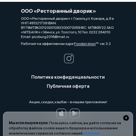
ООО «Ресторанный дворик»
ООО «Ресторанный дворик» г. Гомель,ул. Кожара, д.6 а
УНП 491321738 IBAN:
BY78MTBK30120001093300070059 BIC: MTBKBY22 ЗАО
«МТБАНК» г.Минск, ул. Толстого, 10 Тел. 0232 264310
Email: pizzburg2016@mail.ru
Работает на эффективном ядре
Foodpicásso
ver. 3.2
Политика конфиденциальности
Публичная оферта
Акции, скидки, кэшбэк − в нашем приложении!
Мы используем куки.
Пользуясь сайтом, вы даёте согласие на
обработку файлов cookie вашего браузера и использование
аналитических сервисов согласно нашей
политике