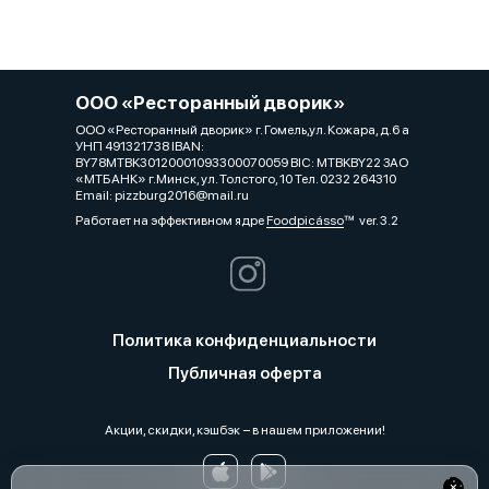
ООО «Ресторанный дворик»
ООО «Ресторанный дворик» г. Гомель,ул. Кожара, д.6 а
УНП 491321738 IBAN:
BY78MTBK30120001093300070059 BIC: MTBKBY22 ЗАО
«МТБАНК» г.Минск, ул. Толстого, 10 Тел. 0232 264310
Email: pizzburg2016@mail.ru
Работает на эффективном ядре
Foodpicásso
ver. 3.2
Политика конфиденциальности
Публичная оферта
Акции, скидки, кэшбэк − в нашем приложении!