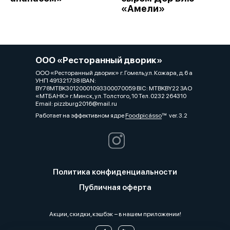
«Амели»
ООО «Ресторанный дворик»
ООО «Ресторанный дворик» г. Гомель,ул. Кожара, д.6 а
УНП 491321738 IBAN:
BY78MTBK30120001093300070059 BIC: MTBKBY22 ЗАО
«МТБАНК» г.Минск, ул. Толстого, 10 Тел. 0232 264310
Email: pizzburg2016@mail.ru
Работает на эффективном ядре
Foodpicásso
ver. 3.2
Политика конфиденциальности
Публичная оферта
Акции, скидки, кэшбэк − в нашем приложении!