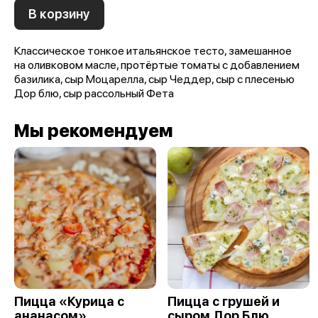
В корзину
Классическое тонкое итальянское тесто, замешанное
на оливковом масле, протёртые томаты с добавлением
базилика, сыр Моцарелла, сыр Чеддер, сыр с плесенью
Дор блю, сыр рассольный Фета
Мы рекомендуем
Пицца «Курица с
Пицца с грушей и
ананасом»
сыром Дор Блю